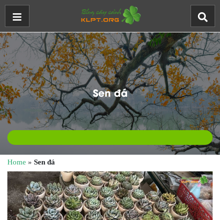
Sen đá
Home
»
Sen đá