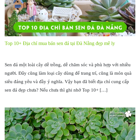
Top 10+ Địa chỉ mua bán sen đá tại Đà Nẵng đẹp mê ly
Sen đá một loài cây dễ trồng, dễ chăm sóc và phù hợp với nhiều
người. Đây cũng làm loại cây dùng để trang trí, cũng là món quà
siêu đáng yêu và đầy ý nghĩa. Vậy bạn đã biết địa chỉ cung cấp
sen đá đẹp chưa? Nếu chưa thì ghi nhớ Top 10+ […]