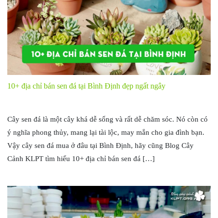
10+ địa chỉ bán sen đá tại Bình Định đẹp ngất ngây
Cây sen đá là một cây khá dễ sống và rất dễ chăm sóc. Nó còn có
ý nghĩa phong thủy, mang lại tài lộc, may mắn cho gia đình bạn.
Vậy cây sen đá mua ở đâu tại Bình Định, hãy cũng Blog Cây
Cảnh KLPT tìm hiểu 10+ địa chỉ bán sen đá […]