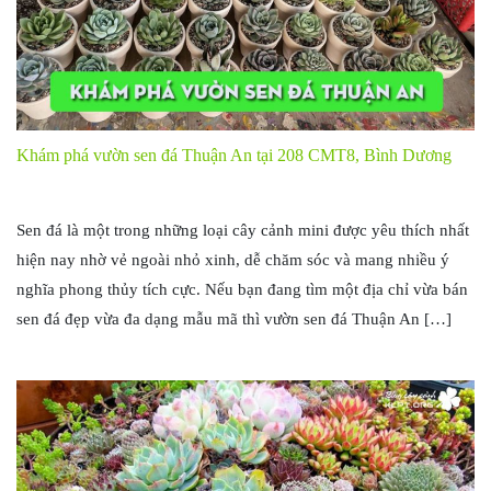
Khám phá vườn sen đá Thuận An tại 208 CMT8, Bình Dương
Sen đá là một trong những loại cây cảnh mini được yêu thích nhất
hiện nay nhờ vẻ ngoài nhỏ xinh, dễ chăm sóc và mang nhiều ý
nghĩa phong thủy tích cực. Nếu bạn đang tìm một địa chỉ vừa bán
sen đá đẹp vừa đa dạng mẫu mã thì vườn sen đá Thuận An […]