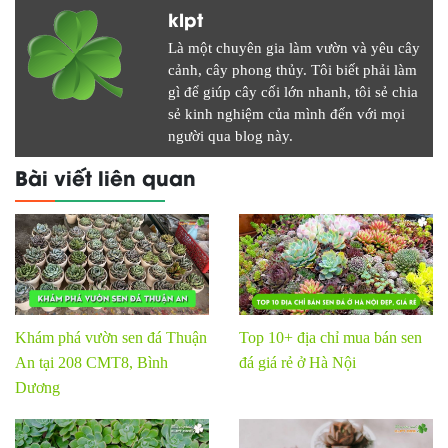
klpt
Là một chuyên gia làm vườn và yêu cây
cảnh, cây phong thủy. Tôi biết phải làm
gì để giúp cây cối lớn nhanh, tôi sẻ chia
sẻ kinh nghiệm của mình đến với mọi
người qua blog này.
Bài viết liên quan
Khám phá vườn sen đá Thuận
Top 10+ địa chỉ mua bán sen
An tại 208 CMT8, Bình
đá giá rẻ ở Hà Nội
Dương