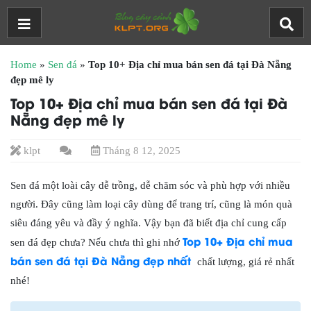
Home
»
Sen đá
»
Top 10+ Địa chỉ mua bán sen đá tại Đà Nẵng
đẹp mê ly
Top 10+ Địa chỉ mua bán sen đá tại Đà
Nẵng đẹp mê ly
klpt
Tháng 8 12, 2025
Sen đá một loài cây dễ trồng, dễ chăm sóc và phù hợp với nhiều
người. Đây cũng làm loại cây dùng để trang trí, cũng là món quà
siêu đáng yêu và đầy ý nghĩa. Vậy bạn đã biết địa chỉ cung cấp
Top 10+ Địa chỉ mua
sen đá đẹp chưa? Nếu chưa thì ghi nhớ
bán sen đá tại Đà Nẵng đẹp nhất
chất lượng, giá rẻ nhất
nhé!