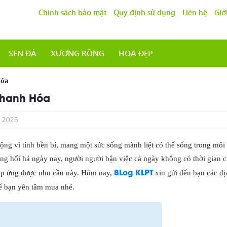
Chính sách bảo mật
Quy định sử dụng
Liên hệ
Giớ
SEN ĐÁ
XƯƠNG RỒNG
HOA ĐẸP
Hóa
Thanh Hóa
 2025
ộng vì tính bền bỉ, mang một sức sống mãnh liệt có thể sống trong môi
sống hối hả ngày nay, người người bận việc cả ngày không có thời gian 
BLog KLPT
 đáp ứng được nhu cầu này. Hôm nay,
xin gửi đến bạn các đị
để bạn yên tâm mua nhé.