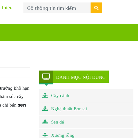
i thiệu
DANH MỤC NỘI DUNG
 trường khô hạn
Cây cảnh
chăm sóc cây
sen
a chỉ bán
Nghệ thuật Bonsai
Sen đá
Xương rồng