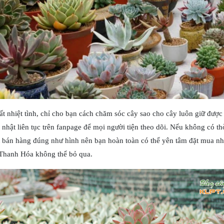
ất nhiệt tình, chỉ cho bạn cách chăm sóc cây sao cho cây luôn giữ được
nhật liên tục trên fanpage để mọi người tiện theo dõi. Nếu không có th
t bán hàng đúng như hình nên bạn hoàn toàn có thể yên tâm đặt mua n
i Thanh Hóa không thể bỏ qua.