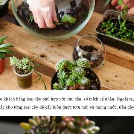
cho khách hàng loại cây phù hợp với nhu cầu, sở thích cá nhân. Ngoài ra
y cho từng loại cây để cây luôn được tươi mới và mọng nước, tràn đầy