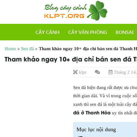
CÂY CẢNH
CÂY VĂN PHÒNG
BONSAI
Home
»
Sen đá
»
Tham khảo ngay 10+ địa chỉ bán sen đá Thanh 
Tham khảo ngay 10+ địa chỉ bán sen đá 
klpt
Tháng 2 14,
Sen đá hiện đang rất được ưa chu
thời gian dài. Và vì trong cuộc 
xanh thì sen đá là một loài cây
đá ở Thanh Hóa
uy tín nhất 
Mục lục nội dung