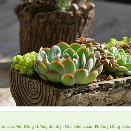
n Chợ Đầu Mối Đông Hương đối diện Quà Quê Quán, Phường Đông Hươn