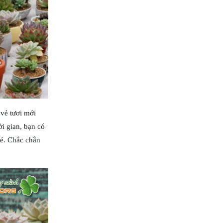
 vẻ tươi mới
ời gian, bạn có
hé. Chắc chắn