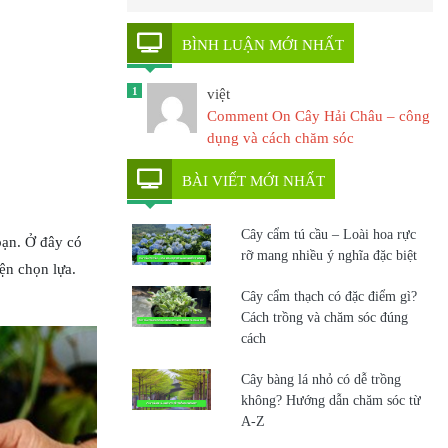
BÌNH LUẬN MỚI NHẤT
1
việt
Comment On Cây Hải Châu – công
dụng và cách chăm sóc
BÀI VIẾT MỚI NHẤT
Cây cẩm tú cầu – Loài hoa rực
bạn. Ở đây có
rỡ mang nhiều ý nghĩa đặc biệt
ện chọn lựa.
Cây cẩm thạch có đặc điểm gì?
Cách trồng và chăm sóc đúng
cách
Cây bàng lá nhỏ có dễ trồng
không? Hướng dẫn chăm sóc từ
A-Z