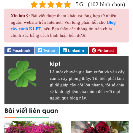
5/5 - (102 bình chọn)
Xin lưu ý:
Bài viết được tham khảo và tổng hợp từ nhiều
nguồn website trên Internet! Vui lòng phản hồi cho
Blog
cây cảnh KLPT
, nếu Bạn thấy các thông tin trên chưa
chính xác bằng cách bình luận bên dưới!
Facebook
Twitter
Linkedin
Pinterest
klpt
Là một chuyên gia làm vườn và yêu cây
cảnh, cây phong thủy. Tôi biết phải làm
gì để giúp cây cối lớn nhanh, tôi sẻ chia
sẻ kinh nghiệm của mình đến với mọi
người qua blog này.
Bài viết liên quan