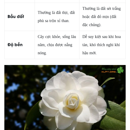
Thường là đất sét trắng
Thường là đất thịt, đất
Bầu đất
hoặc đất đỏ mịn (đất
phù sa trộn xỉ than.
đặc chủng).
Cây cực khỏe, sống lâu
Dễ suy kiệt sau khi hoa
Độ bền
năm, chịu được nắng
tàn, khó thích nghi khí
nóng.
hậu mới.