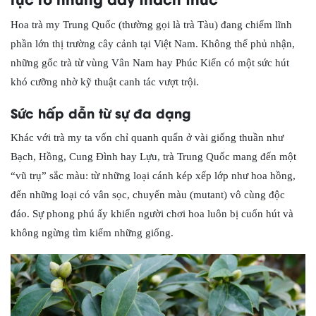
Hoa trà my Trung Quốc (thường gọi là trà Tàu) đang chiếm lĩnh
phần lớn thị trường cây cảnh tại Việt Nam. Không thể phủ nhận,
những gốc trà từ vùng Vân Nam hay Phúc Kiến có một sức hút
khó cưỡng nhờ kỹ thuật canh tác vượt trội.
Sức hấp dẫn từ sự đa dạng
Khác với trà my ta vốn chỉ quanh quẩn ở vài giống thuần như
Bạch, Hồng, Cung Đình hay Lựu, trà Trung Quốc mang đến một
“vũ trụ” sắc màu: từ những loại cánh kép xếp lớp như hoa hồng,
đến những loại có vân sọc, chuyển màu (mutant) vô cùng độc
đáo. Sự phong phú ấy khiến người chơi hoa luôn bị cuốn hút và
không ngừng tìm kiếm những giống.