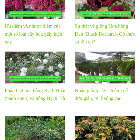
Ưu điểm và nhược điểm của
Sự thật về giống Hoa hồng
một số loại cây hoa giấy hiện
Đen (Black Baccara)- Có thực
nay
sự tồn tại?
Phân biệt hoa hồng Bạch Nhài
Nhân giống cây Thiên Tuế
(nanh xanh) và hồng Bạch Trà
đơn giản, tỷ lệ sống cao