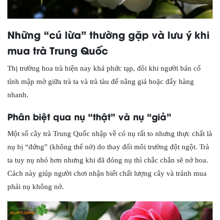
Những “cú lừa” thường gặp và lưu ý khi
mua trà Trung Quốc
Thị trường hoa trà hiện nay khá phức tạp, đôi khi người bán cố
tình mập mờ giữa trà ta và trà tàu để nâng giá hoặc đẩy hàng
nhanh.
Phân biệt qua nụ “thật” và nụ “giả”
Một số cây trà Trung Quốc nhập về có nụ rất to nhưng thực chất là
nụ bị “đứng” (không thể nở) do thay đổi môi trường đột ngột. Trà
ta tuy nụ nhỏ hơn nhưng khi đã đóng nụ thì chắc chắn sẽ nở hoa.
Cách này giúp người chơi nhận biết chất lượng cây và tránh mua
phải nụ không nở.