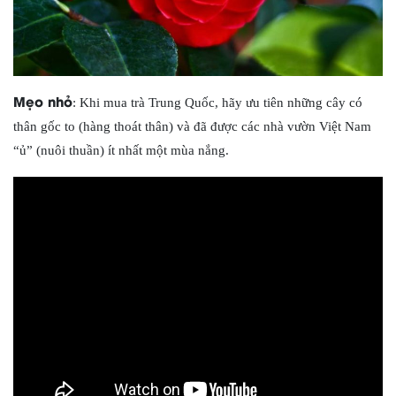
Mẹo nhỏ
: Khi mua trà Trung Quốc, hãy ưu tiên những cây có
thân gốc to (hàng thoát thân) và đã được các nhà vườn Việt Nam
“ủ” (nuôi thuần) ít nhất một mùa nắng.