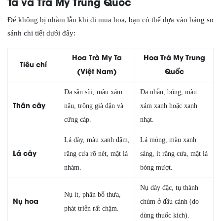
Ta và Trà My Trung Quốc
Để không bị nhầm lẫn khi đi mua hoa, bạn có thể dựa vào bảng so
sánh chi tiết dưới đây:
Hoa Trà My Ta
Hoa Trà My Trung
Tiêu chí
(Việt Nam)
Quốc
Da sần sùi, màu xám
Da nhẵn, bóng, màu
Thân cây
nâu, trông già dặn và
xám xanh hoặc xanh
cứng cáp.
nhạt.
Lá dày, màu xanh đậm,
Lá mỏng, màu xanh
Lá cây
răng cưa rõ nét, mặt lá
sáng, ít răng cưa, mặt lá
nhám.
bóng mượt.
Nụ dày đặc, tụ thành
Nụ ít, phân bổ thưa,
Nụ hoa
chùm ở đầu cành (do
phát triển rất chậm.
dùng thuốc kích).