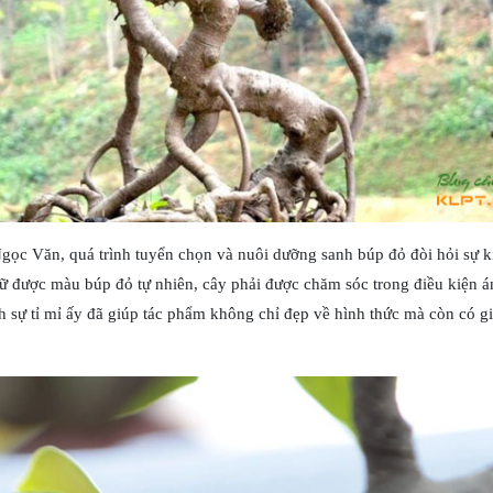
ọc Văn, quá trình tuyển chọn và nuôi dưỡng sanh búp đỏ đòi hỏi sự ki
iữ được màu búp đỏ tự nhiên, cây phải được chăm sóc trong điều kiện 
h sự tỉ mỉ ấy đã giúp tác phẩm không chỉ đẹp về hình thức mà còn có gi