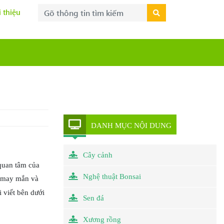
i thiệu
DANH MỤC NỘI DUNG
Cây cảnh
 quan tâm của
Nghệ thuật Bonsai
o may mắn và
 viết bên dưới
Sen đá
Xương rồng