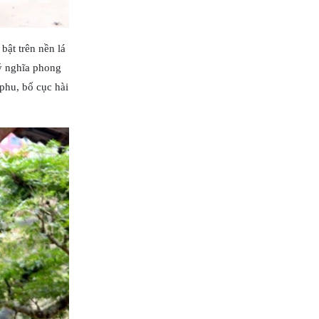
bật trên nền lá
ý nghĩa phong
 phu, bố cục hài