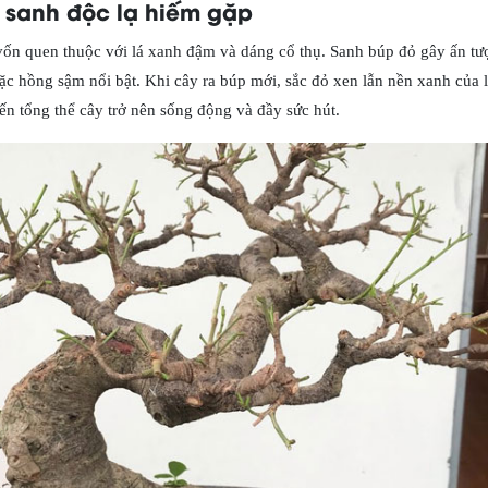
 sanh độc lạ hiếm gặp
vốn quen thuộc với lá xanh đậm và dáng cổ thụ. Sanh búp đỏ gây ấn t
c hồng sậm nổi bật. Khi cây ra búp mới, sắc đỏ xen lẫn nền xanh của l
iến tổng thể cây trở nên sống động và đầy sức hút.