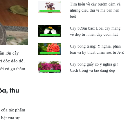
Tìm hiểu về cây bướm đêm và
những điều thú vị mà bạn nên
biết
Cây bướm bạc: Loài cây mang
vẻ đẹp tự nhiên đầy cuốn hút
Cây bông trang: Ý nghĩa, phân
loại và kỹ thuật chăm sóc từ A-Z
ần lớn cây
rị độc đáo đó,
Cây bông giấy có ý nghĩa gì?
ười có gu thẩm
Cách trồng và tạo dáng đẹp
óa, thu
n của tác phẩm
bật của sự