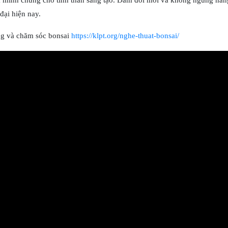
à minh chứng cho tinh thần sáng tạo. Dám đổi mới và không ngừng nâng
đại hiện nay.
ng và chăm sóc bonsai
https://klpt.org/nghe-thuat-bonsai/