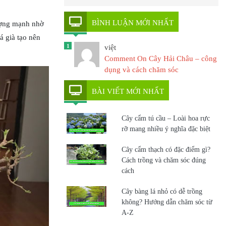
BÌNH LUẬN MỚI NHẤT
ượng mạnh nhờ
á già tạo nên
1
việt
Comment On Cây Hải Châu – công
dụng và cách chăm sóc
BÀI VIẾT MỚI NHẤT
Cây cẩm tú cầu – Loài hoa rực
rỡ mang nhiều ý nghĩa đặc biệt
Cây cẩm thạch có đặc điểm gì?
Cách trồng và chăm sóc đúng
cách
Cây bàng lá nhỏ có dễ trồng
không? Hướng dẫn chăm sóc từ
A-Z