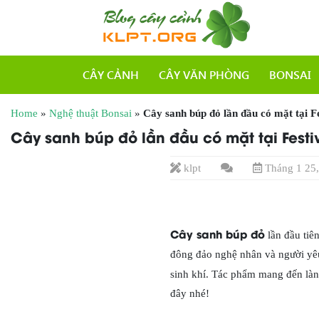
CÂY CẢNH
CÂY VĂN PHÒNG
BONSAI
Home
»
Nghệ thuật Bonsai
»
Cây sanh búp đỏ lần đầu có mặt tại 
Cây sanh búp đỏ lần đầu có mặt tại Fest
klpt
Tháng 1 25,
Cây sanh búp đỏ
lần đầu tiê
đông đảo nghệ nhân và người yêu
sinh khí. Tác phẩm mang đến làn
đây nhé!