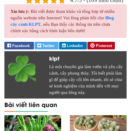
4.7/5 - (109 bình chọn)
Xin lưu ý:
Bài viết được tham khảo và tổng hợp từ nhiều
nguồn website trên Internet! Vui lòng phản hồi cho
Blog
cây cảnh KLPT
, nếu Bạn thấy các thông tin trên chưa
chính xác bằng cách bình luận bên dưới!
Facebook
Twitter
Linkedin
Pinterest
klpt
Là một chuyên gia làm vườn và yêu cây
cảnh, cây phong thủy. Tôi biết phải làm
gì để giúp cây cối lớn nhanh, tôi sẻ chia
sẻ kinh nghiệm của mình đến với mọi
người qua blog này.
Bài viết liên quan