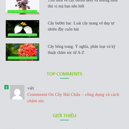
Tìm hiểu về cây bướm đêm và những điều
thú vị mà bạn nên biết
Cây bướm bạc: Loài cây mang vẻ đẹp tự
nhiên đầy cuốn hút
Cây bông trang: Ý nghĩa, phân loại và kỹ
thuật chăm sóc từ A-Z
TOP COMMENTS
1
việt
Commnent On Cây Hải Châu – công dụng và cách
chăm sóc
GIỚI THIỆU