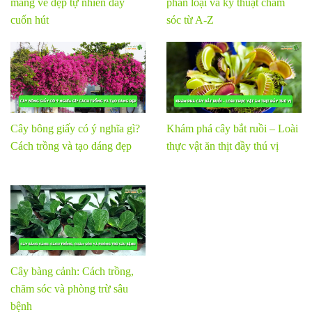
mang vẻ đẹp tự nhiên đầy
phân loại và kỹ thuật chăm
cuốn hút
sóc từ A-Z
Cây bông giấy có ý nghĩa gì?
Khám phá cây bắt ruồi – Loài
Cách trồng và tạo dáng đẹp
thực vật ăn thịt đầy thú vị
Cây bàng cảnh: Cách trồng,
chăm sóc và phòng trừ sâu
bệnh