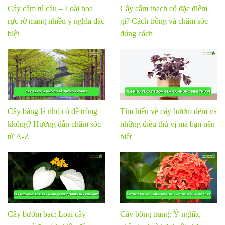
Cây cẩm tú cầu – Loài hoa
Cây cẩm thạch có đặc điểm
rực rỡ mang nhiều ý nghĩa đặc
gì? Cách trồng và chăm sóc
biệt
đúng cách
Cây bàng lá nhỏ có dễ trồng
Tìm hiểu về cây bướm đêm và
không? Hướng dẫn chăm sóc
những điều thú vị mà bạn nên
từ A-Z
biết
Cây bướm bạc: Loài cây
Cây bông trang: Ý nghĩa,