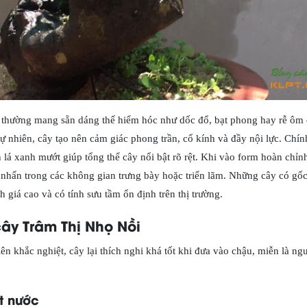
n thường mang sẵn dáng thế hiểm hóc như dốc đổ, bạt phong hay rễ ôm 
tự nhiên, cây tạo nên cảm giác phong trần, cổ kính và đầy nội lực. Chín
lá xanh mướt giúp tổng thể cây nổi bật rõ rệt. Khi vào form hoàn chỉnh,
ểm nhấn trong các không gian trưng bày hoặc triển lãm. Những cây có gốc
 giá cao và có tính sưu tầm ổn định trên thị trường.
ây Trâm Thị Nhọ Nồi
ên khắc nghiệt, cây lại thích nghi khá tốt khi đưa vào chậu, miễn là ng
t nước