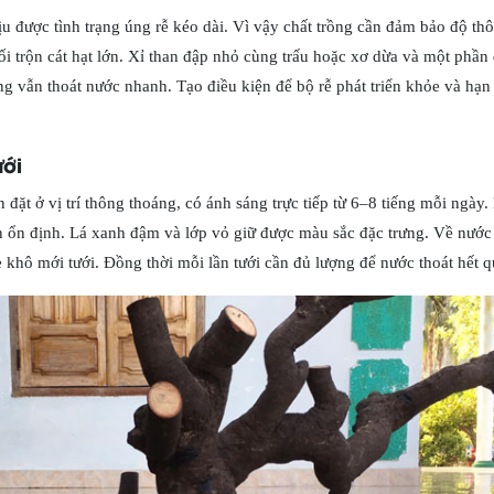
 được tình trạng úng rễ kéo dài. Vì vậy chất trồng cần đảm bảo độ th
i trộn cát hạt lớn. Xỉ than đập nhỏ cùng trấu hoặc xơ dừa và một phần 
 vẫn thoát nước nhanh. Tạo điều kiện để bộ rễ phát triển khỏe và hạn c
ưới
 đặt ở vị trí thông thoáng, có ánh sáng trực tiếp từ 6–8 tiếng mỗi ngày
ển ổn định. Lá xanh đậm và lớp vỏ giữ được màu sắc đặc trưng. Về nước
se khô mới tưới. Đồng thời mỗi lần tưới cần đủ lượng để nước thoát hết 