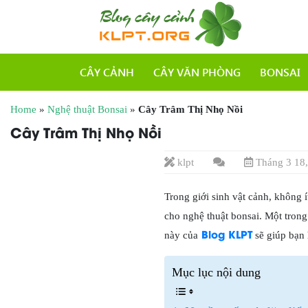
CÂY CẢNH
CÂY VĂN PHÒNG
BONSAI
Home
»
Nghệ thuật Bonsai
»
Cây Trâm Thị Nhọ Nồi
Cây Trâm Thị Nhọ Nồi
klpt
Tháng 3 18,
Trong giới sinh vật cảnh, không 
cho nghệ thuật bonsai. Một tron
Blog KLPT
này của
sẽ giúp bạn 
Mục lục nội dung