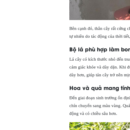
Bên cạnh đó, thân cây rất cứng c
tự nhiên do tác động của thời tiế
Bộ lá phù hợp làm bo
Lá cây có kích thước nhỏ đến tru
cảm giác khỏe và dày dặn. Khi đư
dày hơn, giúp tán cây trở nên mịn
Hoa và quả mang tính
Đến giai đoạn sinh trưởng ổn địn
chín chuyển sang màu vàng. Quả 
động và có chiều sâu hơn.