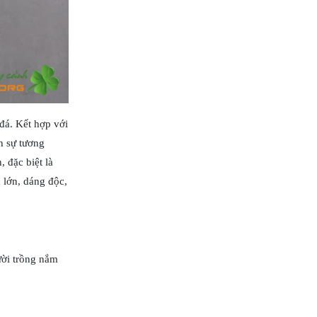
đá. Kết hợp với
h sự tương
 đặc biệt là
 lớn, dáng độc,
ười trồng nắm