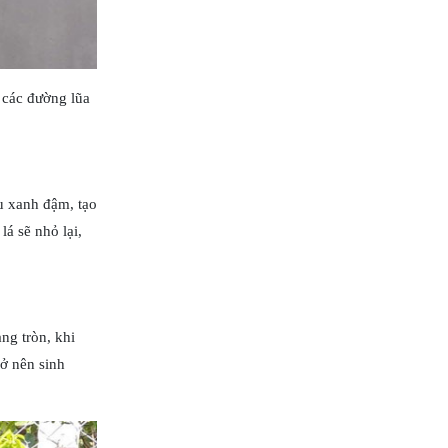
 các đường lũa
àu xanh đậm, tạo
á sẽ nhỏ lại,
ng tròn, khi
ở nên sinh