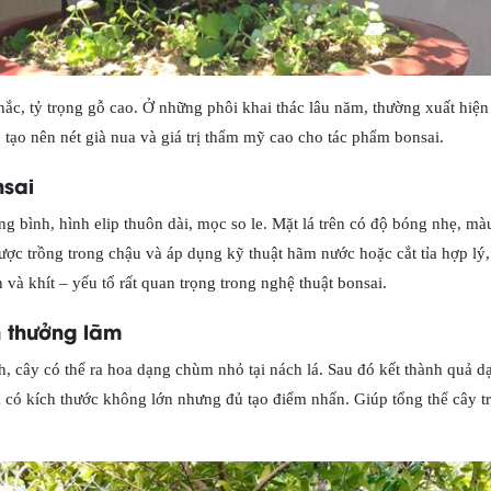
hắc, tỷ trọng gỗ cao. Ở những phôi khai thác lâu năm, thường xuất hiện
t, tạo nên nét già nua và giá trị thẩm mỹ cao cho tác phẩm bonsai.
nsai
ng bình, hình elip thuôn dài, mọc so le. Mặt lá trên có độ bóng nhẹ, m
ợc trồng trong chậu và áp dụng kỹ thuật hãm nước hoặc cắt tỉa hợp lý, l
 và khít – yếu tố rất quan trọng trong nghệ thuật bonsai.
 thưởng lãm
h, cây có thể ra hoa dạng chùm nhỏ tại nách lá. Sau đó kết thành quả dạ
có kích thước không lớn nhưng đủ tạo điểm nhấn. Giúp tổng thể cây tr