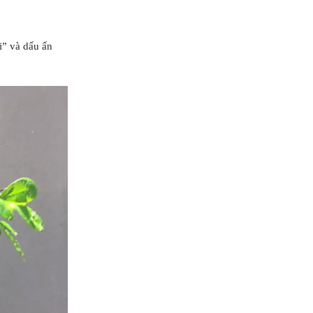
i” và dấu ấn