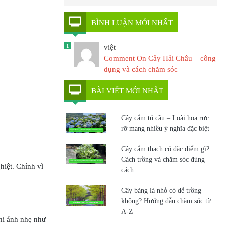
BÌNH LUẬN MỚI NHẤT
1
việt
Comment On Cây Hải Châu – công
dụng và cách chăm sóc
BÀI VIẾT MỚI NHẤT
Cây cẩm tú cầu – Loài hoa rực
rỡ mang nhiều ý nghĩa đặc biệt
Cây cẩm thạch có đặc điểm gì?
Cách trồng và chăm sóc đúng
hiệt. Chính vì
cách
Cây bàng lá nhỏ có dễ trồng
không? Hướng dẫn chăm sóc từ
A-Z
hi ánh nhẹ như