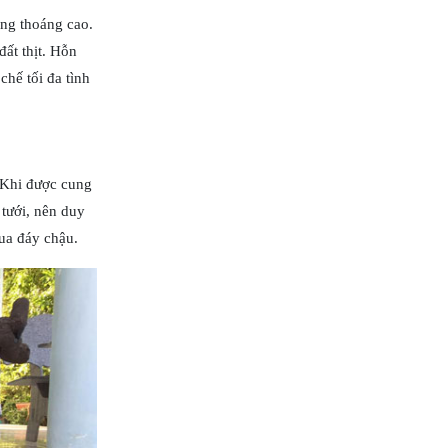
ông thoáng cao.
đất thịt. Hỗn
hế tối đa tình
. Khi được cung
 tưới, nên duy
qua đáy chậu.