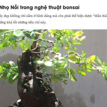
 Nhọ Nồi trong nghệ thuật bonsai
cây đẹp không chỉ nằm ở hình dáng mà còn phải thể hiện được “thần thá
ứng khá tốt những tiêu chí này.