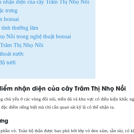
 nhận diện của cây Trâm Thị Nhọ Nồi
ặc trưng
m bonsai
tính thưởng lãm
họ Nồi trong nghệ thuật bonsai
 Trâm Thị Nhọ Nồi
thoát nước
độ tưới
iểm nhận diện của cây Trâm Thị Nhọ Nồi
 chủ yếu ở các vùng đồi núi, triền đá và khu vực có điều kiện khắc ng
đặc điểm riêng biệt mà chỉ cần quan sát kỹ là có thể nhận ra.
ưng
 phần vỏ. Toàn bộ thân được bao phủ bởi lớp vỏ đen xám, sần sùi, có k