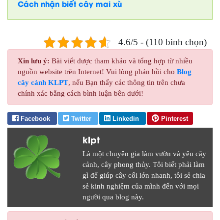
Cách nhận biết cây mai xù
4.6/5 - (110 bình chọn)
Xin lưu ý:
Bài viết được tham khảo và tổng hợp từ nhiều
nguồn website trên Internet! Vui lòng phản hồi cho
Blog
cây cảnh KLPT
, nếu Bạn thấy các thông tin trên chưa
chính xác bằng cách bình luận bên dưới!
Facebook
Twitter
Linkedin
Pinterest
klpt
Là một chuyên gia làm vườn và yêu cây
cảnh, cây phong thủy. Tôi biết phải làm
gì để giúp cây cối lớn nhanh, tôi sẻ chia
sẻ kinh nghiệm của mình đến với mọi
người qua blog này.