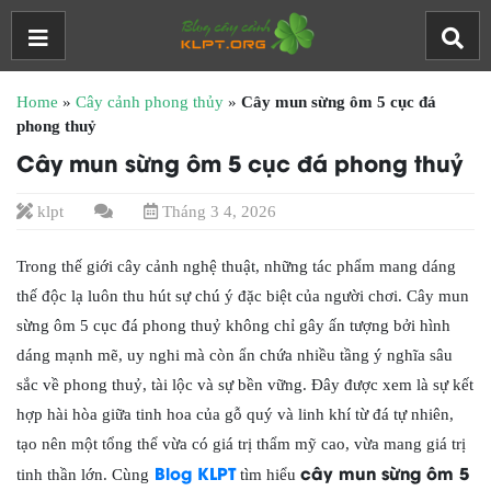
Home
»
Cây cảnh phong thủy
»
Cây mun sừng ôm 5 cục đá
phong thuỷ
Cây mun sừng ôm 5 cục đá phong thuỷ
klpt
Tháng 3 4, 2026
Trong thế giới cây cảnh nghệ thuật, những tác phẩm mang dáng
thế độc lạ luôn thu hút sự chú ý đặc biệt của người chơi. Cây mun
sừng ôm 5 cục đá phong thuỷ không chỉ gây ấn tượng bởi hình
dáng mạnh mẽ, uy nghi mà còn ẩn chứa nhiều tầng ý nghĩa sâu
sắc về phong thuỷ, tài lộc và sự bền vững. Đây được xem là sự kết
hợp hài hòa giữa tinh hoa của gỗ quý và linh khí từ đá tự nhiên,
tạo nên một tổng thể vừa có giá trị thẩm mỹ cao, vừa mang giá trị
Blog KLPT
cây mun sừng ôm 5
tinh thần lớn. Cùng
tìm hiểu