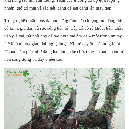
khả năng tạo hình ấn tượng. Thân cây thường có độ uốn lượn tự
nhiên, thớ gỗ mịn và sắc nét, càng để lâu càng lên màu đẹp.
Trong nghệ thuật bonsai, mun sừng được ưa chuộng bởi dáng thế
cổ kính, già dặn và sức sống bền bỉ. Cây có bộ rễ khỏe, bám chắc
vào giá thể, rất phù hợp để tạo hình thế ôm đá – một trong những
thế khó nhưng giàu tính nghệ thuật. Khi rễ cây ôm sát từng khối
đá, tạo cảm giác như đang bao bọc, che chở, tổng thể tác phẩm trở
nên sống động và đầy chiều sâu.