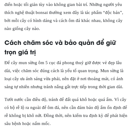
điển hoặc tối giản tùy vào không gian bài trí. Những người yêu
thích nghệ thuật bonsai thường xem đây là tác phẩm “độc bản”,
bởi mỗi cây có hình dáng và cách ôm đá khác nhau, không cây
nào giống cây nào.
Cách chăm sóc và bảo quản để giữ
trọn giá trị
Để cây mun sừng ôm 5 cục đá phong thuỷ giữ được vẻ đẹp lâu
dài, việc chăm sóc đúng cách là yếu tố quan trọng. Mun sừng là
loại cây ưa ánh sáng vừa phải, nên đặt ở nơi thoáng mát, có ánh
sáng tự nhiên nhưng tránh nắng gắt trực tiếp trong thời gian dài.
Tưới nước cần điều độ, tránh để đất quá khô hoặc quá ẩm. Vì cây
có bộ rễ lộ ra ngoài để ôm đá, nên cần đảm bảo độ ẩm ổn định để
rễ không bị khô nứt. Đồng thời, nên kiểm tra định kỳ để phát hiện
sâu bệnh hoặc nấm mốc.