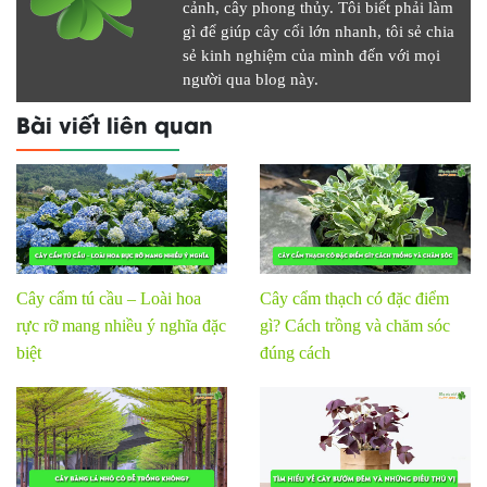
cảnh, cây phong thủy. Tôi biết phải làm
gì để giúp cây cối lớn nhanh, tôi sẻ chia
sẻ kinh nghiệm của mình đến với mọi
người qua blog này.
Bài viết liên quan
Cây cẩm tú cầu – Loài hoa
Cây cẩm thạch có đặc điểm
rực rỡ mang nhiều ý nghĩa đặc
gì? Cách trồng và chăm sóc
biệt
đúng cách