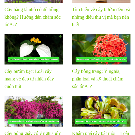
Cây bàng lá nhỏ có dễ trồng
Tìm hiểu về cây bướm đêm và
không? Hướng dẫn chăm sóc
những điều thú vị mà bạn nên
từ A-Z
biết
Cây bướm bạc: Loài cây
Cây bông trang: Ý nghĩa,
mang vẻ đẹp tự nhiên đầy
phân loại và kỹ thuật chăm
cuốn hút
sóc từ A-Z
Cây bông giấy có ý nghĩa gì?
Khám phá cây bắt ruồi – Loài