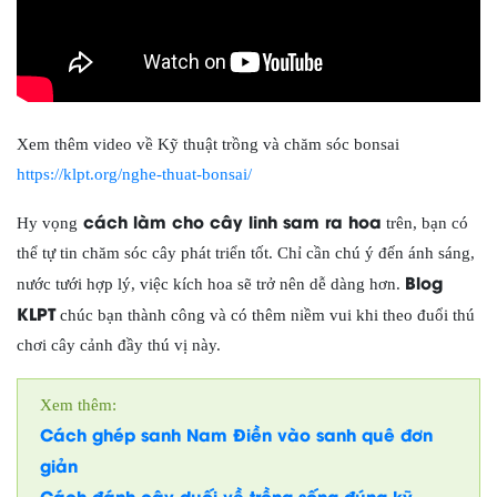
Xem thêm video về Kỹ thuật trồng và chăm sóc bonsai
https://klpt.org/nghe-thuat-bonsai/
cách làm cho cây linh sam ra hoa
Hy vọng
trên, bạn có
thể tự tin chăm sóc cây phát triển tốt. Chỉ cần chú ý đến ánh sáng,
Blog
nước tưới hợp lý, việc kích hoa sẽ trở nên dễ dàng hơn.
KLPT
chúc bạn thành công và có thêm niềm vui khi theo đuổi thú
chơi cây cảnh đầy thú vị này.
Xem thêm:
Cách ghép sanh Nam Điền vào sanh quê đơn
giản
Cách đánh cây duối về trồng sống đúng kỹ