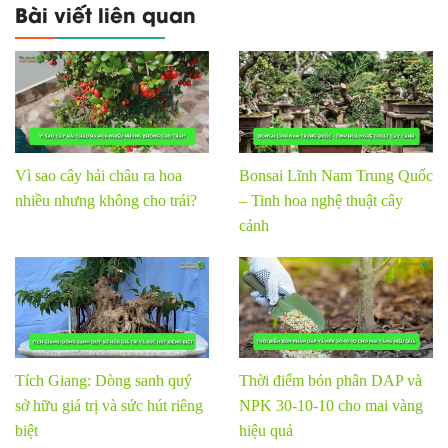
Bài viết liên quan
Vì sao cây hải châu ra hoa
Bonsai Lĩnh Nam Trung Quốc
nhiều nhưng không cho trái?
– Tinh hoa nghệ thuật cây
cảnh
Tích Giang: Dòng sanh quý
Thời điểm bón phân DAP và
sở hữu giá trị và sức hút riêng
NPK 30-10-10 cho mai vàng
biệt
hiệu quả