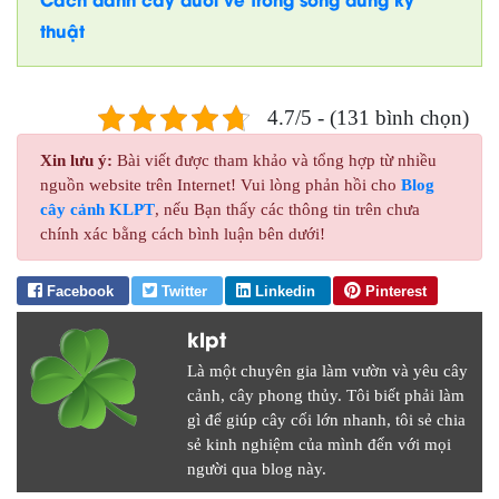
thuật
4.7/5 - (131 bình chọn)
Xin lưu ý:
Bài viết được tham khảo và tổng hợp từ nhiều
nguồn website trên Internet! Vui lòng phản hồi cho
Blog
cây cảnh KLPT
, nếu Bạn thấy các thông tin trên chưa
chính xác bằng cách bình luận bên dưới!
Facebook
Twitter
Linkedin
Pinterest
klpt
Là một chuyên gia làm vườn và yêu cây
cảnh, cây phong thủy. Tôi biết phải làm
gì để giúp cây cối lớn nhanh, tôi sẻ chia
sẻ kinh nghiệm của mình đến với mọi
người qua blog này.