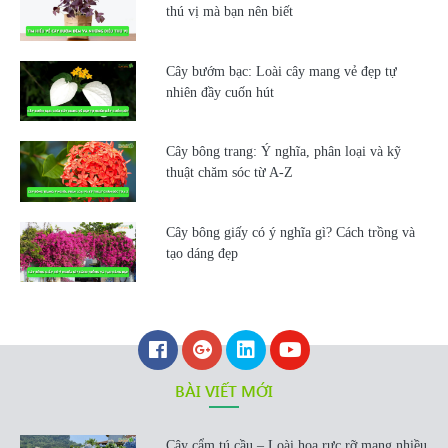
thú vị mà bạn nên biết
Cây bướm bạc: Loài cây mang vẻ đẹp tự
nhiên đầy cuốn hút
Cây bông trang: Ý nghĩa, phân loại và kỹ
thuật chăm sóc từ A-Z
Cây bông giấy có ý nghĩa gì? Cách trồng và
tạo dáng đẹp
BÀI VIẾT MỚI
Cây cẩm tú cầu – Loài hoa rực rỡ mang nhiều