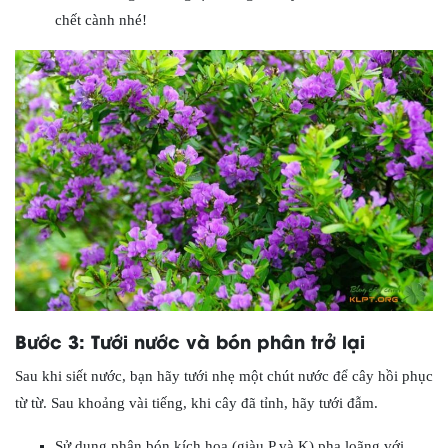
chết cành nhé!
Bước 3: Tưới nước và bón phân trở lại
Sau khi siết nước, bạn hãy tưới nhẹ một chút nước để cây hồi phục
từ từ. Sau khoảng vài tiếng, khi cây đã tỉnh, hãy tưới đẫm.
Sử dụng phân bón kích hoa (giàu P và K) pha loãng với