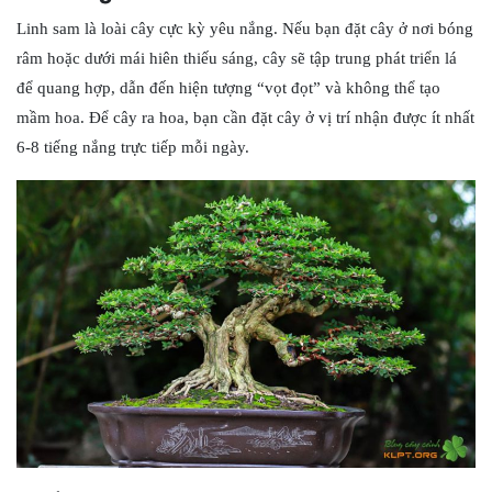
Linh sam là loài cây cực kỳ yêu nắng. Nếu bạn đặt cây ở nơi bóng
râm hoặc dưới mái hiên thiếu sáng, cây sẽ tập trung phát triển lá
để quang hợp, dẫn đến hiện tượng “vọt đọt” và không thể tạo
mầm hoa. Để cây ra hoa, bạn cần đặt cây ở vị trí nhận được ít nhất
6-8 tiếng nắng trực tiếp mỗi ngày.