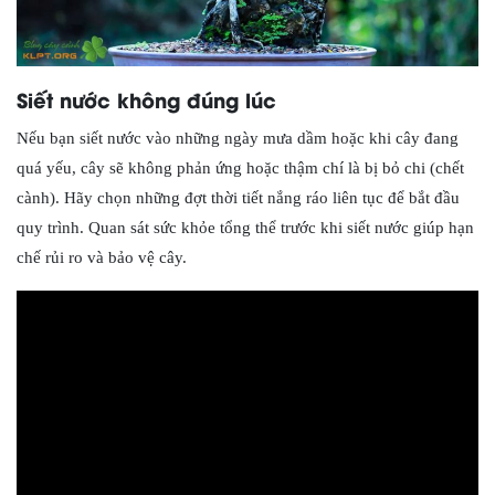
Siết nước không đúng lúc
Nếu bạn siết nước vào những ngày mưa dầm hoặc khi cây đang
quá yếu, cây sẽ không phản ứng hoặc thậm chí là bị bỏ chi (chết
cành). Hãy chọn những đợt thời tiết nắng ráo liên tục để bắt đầu
quy trình. Quan sát sức khỏe tổng thể trước khi siết nước giúp hạn
chế rủi ro và bảo vệ cây.