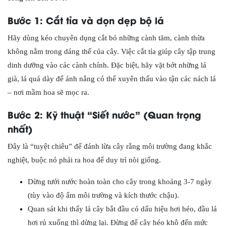
Bước 1: Cắt tỉa và dọn dẹp bộ lá
Hãy dùng kéo chuyên dụng cắt bỏ những cành tăm, cành thừa
không nằm trong dáng thế của cây. Việc cắt tỉa giúp cây tập trung
dinh dưỡng vào các cành chính. Đặc biệt, hãy vặt bớt những lá
già, lá quá dày để ánh nắng có thể xuyên thấu vào tận các nách lá
– nơi mầm hoa sẽ mọc ra.
Bước 2: Kỹ thuật “Siết nước” (Quan trọng
nhất)
Đây là “tuyệt chiêu” để đánh lừa cây rằng môi trường đang khắc
nghiệt, buộc nó phải ra hoa để duy trì nòi giống.
Dừng tưới nước hoàn toàn cho cây trong khoảng 3-7 ngày
(tùy vào độ ẩm môi trường và kích thước chậu).
Quan sát khi thấy lá cây bắt đầu có dấu hiệu hơi héo, đầu lá
hơi rủ xuống thì dừng lại. Đừng để cây héo khô đến mức