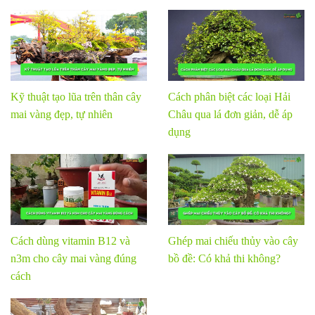
Kỹ thuật tạo lũa trên thân cây
Cách phân biệt các loại Hải
mai vàng đẹp, tự nhiên
Châu qua lá đơn giản, dễ áp
dụng
Cách dùng vitamin B12 và
Ghép mai chiếu thủy vào cây
n3m cho cây mai vàng đúng
bồ đề: Có khả thi không?
cách