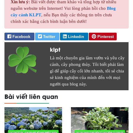
Xin lưu ý:
Bài viết được tham khảo và tổng hợp từ nhiều
nguồn website trên Internet! Vui lòng phản hồi cho
Blog
cây cảnh KLPT
, nếu Bạn thấy các thông tin trên chưa
chính xác bằng cách bình luận bên dưới!
Facebook
Twitter
Linkedin
Pinterest
klpt
Là một chuyên gia làm vườn và yêu cây
cảnh, cây phong thủy. Tôi biết phải làm
gì để giúp cây cối lớn nhanh, tôi sẻ chia
sẻ kinh nghiệm của mình đến với mọi
người qua blog này.
Bài viết liên quan