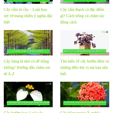
Cây cẩm tú cầu – Loài hoa
Cây cẩm thạch có đặc điểm
rực rỡ mang nhiều ý nghĩa đặc
gì? Cách trồng và chăm sóc
biệt
đúng cách
Cây bàng lá nhỏ có dễ trồng
Tìm hiểu về cây bướm đêm và
không? Hướng dẫn chăm sóc
những điều thú vị mà bạn nên
từ A-Z
biết
Cây bướm bạc: Loài cây
Cây bông trang: Ý nghĩa,