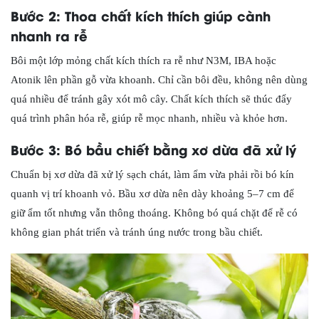
Bước 2: Thoa chất kích thích giúp cành
nhanh ra rễ
Bôi một lớp mỏng chất kích thích ra rễ như N3M, IBA hoặc
Atonik lên phần gỗ vừa khoanh. Chỉ cần bôi đều, không nên dùng
quá nhiều để tránh gây xót mô cây. Chất kích thích sẽ thúc đẩy
quá trình phân hóa rễ, giúp rễ mọc nhanh, nhiều và khỏe hơn.
Bước 3: Bó bầu chiết bằng xơ dừa đã xử lý
Chuẩn bị xơ dừa đã xử lý sạch chát, làm ẩm vừa phải rồi bó kín
quanh vị trí khoanh vỏ. Bầu xơ dừa nên dày khoảng 5–7 cm để
giữ ẩm tốt nhưng vẫn thông thoáng. Không bó quá chặt để rễ có
không gian phát triển và tránh úng nước trong bầu chiết.