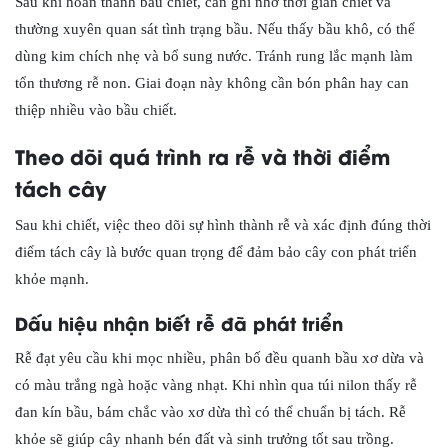
Sau khi hoàn thành bầu chiết, cần ghi nhớ thời gian chiết và
thường xuyên quan sát tình trạng bầu. Nếu thấy bầu khô, có thể
dùng kim chích nhẹ và bổ sung nước. Tránh rung lắc mạnh làm
tổn thương rễ non. Giai đoạn này không cần bón phân hay can
thiệp nhiều vào bầu chiết.
Theo dõi quá trình ra rễ và thời điểm
tách cây
Sau khi chiết, việc theo dõi sự hình thành rễ và xác định đúng thời
điểm tách cây là bước quan trọng để đảm bảo cây con phát triển
khỏe mạnh.
Dấu hiệu nhận biết rễ đã phát triển
Rễ đạt yêu cầu khi mọc nhiều, phân bố đều quanh bầu xơ dừa và
có màu trắng ngà hoặc vàng nhạt. Khi nhìn qua túi nilon thấy rễ
đan kín bầu, bám chắc vào xơ dừa thì có thể chuẩn bị tách. Rễ
khỏe sẽ giúp cây nhanh bén đất và sinh trưởng tốt sau trồng.