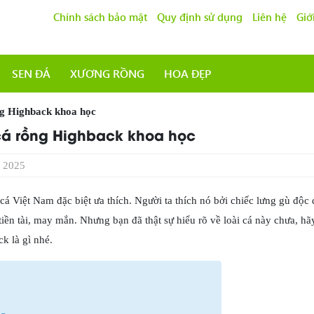
Chính sách bảo mật
Quy định sử dụng
Liên hệ
Giớ
SEN ĐÁ
XƯƠNG RỒNG
HOA ĐẸP
ng Highback khoa học
 cá rồng Highback khoa học
 2025
á Việt Nam đặc biệt ưa thích. Người ta thích nó bởi chiếc lưng gù độc 
iền tài, may mắn. Nhưng bạn đã thật sự hiểu rõ về loài cá này chưa, h
k là gì nhé.