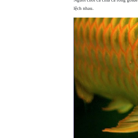
Người chơi cá chia cá rồng golde
lệch nhau.