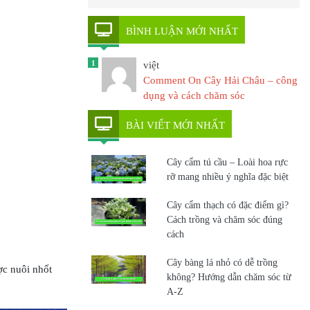
BÌNH LUẬN MỚI NHẤT
1
việt
Comment On Cây Hải Châu – công
dụng và cách chăm sóc
BÀI VIẾT MỚI NHẤT
Cây cẩm tú cầu – Loài hoa rực
rỡ mang nhiều ý nghĩa đặc biệt
Cây cẩm thạch có đặc điểm gì?
Cách trồng và chăm sóc đúng
cách
Cây bàng lá nhỏ có dễ trồng
ợc nuôi nhốt
không? Hướng dẫn chăm sóc từ
A-Z