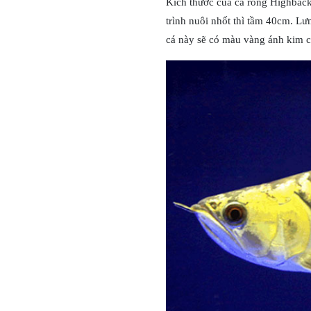
Kích thước của cá rồng Highback 
trình nuôi nhốt thì tầm 40cm. Lư
cá này sẽ có màu vàng ánh kim c