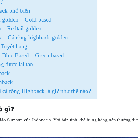
ì?
ack phổ biến
 golden – Gold based
 – Redtail golden
 – Cá rồng highback golden
 Tuyệt hạng
 Blue Based – Green based
ng được lai tạo
back
hback
 cá rồng Highback là gì? như thế nào?
à gì?
đảo Sumatra của Indonesia. Với bản tính khá hung hăng nên thường đư