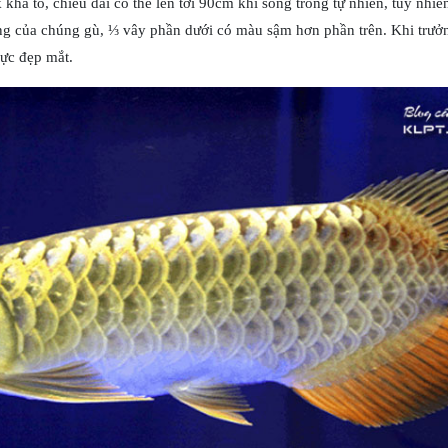
khá to, chiều dài có thể lên tới 90cm khi sống trong tự nhiên, tuy nhiê
ng của chúng gù, ⅓ vây phần dưới có màu sậm hơn phần trên. Khi trưởn
ực đẹp mắt.