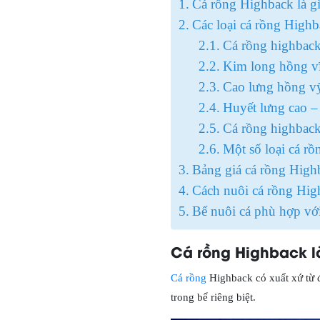
Cá rồng Highback là g
Các loại cá rồng Highb
Cá rồng highback
Kim long hồng vĩ
Cao lưng hồng vỹ
Huyết lưng cao –
Cá rồng highback
Một số loại cá rồ
Bảng giá cá rồng High
Cách nuôi cá rồng Hig
Bể nuôi cá phù hợp với
Cá rồng Highback l
Cá rồng
Highback có xuất xứ từ 
trong bể riêng biệt.