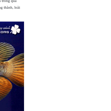
n trong quá
g thành, loài