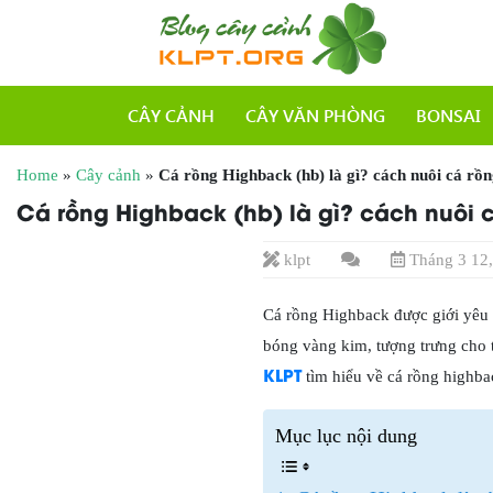
CÂY CẢNH
CÂY VĂN PHÒNG
BONSAI
Home
»
Cây cảnh
»
Cá rồng Highback (hb) là gì? cách nuôi cá rồ
Cá rồng Highback (hb) là gì? cách nuôi
klpt
Tháng 3 12,
Cá rồng Highback được giới yêu c
bóng vàng kim, tượng trưng cho t
KLPT
tìm hiểu về cá rồng highbac
Mục lục nội dung