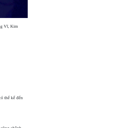
ng Vĩ, Kim
có thể kể đến