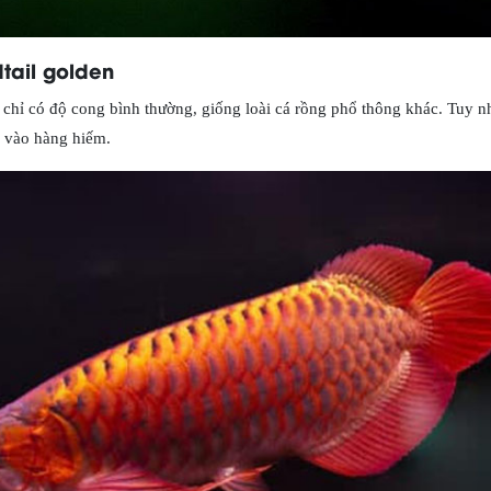
tail golden
chỉ có độ cong bình thường, giống loài cá rồng phổ thông khác. Tuy nh
 vào hàng hiếm.