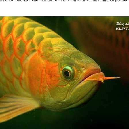
n làm 4 loại. Tùy vào mỗi đặc tính khác nhau mà chất lượng và giá tiề