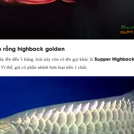
á rồng highback golden
Supper Highbac
này lên đến 5 hàng, loài này còn có tên gọi khác là
Vì thế, giá có phần nhỉnh hơn loại trên 1 chút.